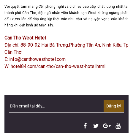
Với quyết tâm mang đến phòng nghỉ và dịch vụ cao cấp, chất lượng nhất tại
thành phố Cần Thơ, đội ngũ nhân viên khách sạn West không ngừng phấn
Tài khoản
đấu vươn lên để đáp ứng kịp thời các nhu cầu và nguyện vọng của khách
hàng khi đến kinh đô Miền Tây.
Đăng nhập / Đăng ký
Can Tho West Hotel
Ngôn ngữ:
Địa chỉ: 88-90-92 Hai Bà Trưng,Phường Tân An, Ninh Kiều, Tp
Cần Thơ
E: info@canthowesthotel.com
W:
hotel84.com/can-tho/can-tho-west-hotel.html
Đăng ký