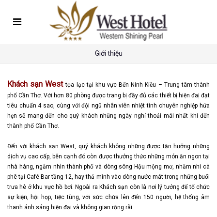
Trang chủ
Giới thiệu
Giới thiệu
Tin tức
Khách sạn West
tọa lạc tại khu vực Bến Ninh Kiều – Trung tâm thành
Phòng nghỉ
phố Cần Thơ. Với hơn 80 phòng được trang bị đầy đủ các thiết bị hiện đaị đạt
tiêu chuẩn 4 sao, cùng với đội ngũ nhân viên nhiệt tình chuyên nghiệp hứa
Nhà hàng - hội nghị
+
hẹn sẽ mang đến cho quý khách những ngày nghỉ thoải mái nhất khi đến
thành phố Cần Thơ.
Đặt phòng
Đến với khách sạn West, quý khách không những được tận hưởng những
Tuyển dụng
dịch vụ cao cấp, bên cạnh đó còn được thưởng thức những món ăn ngon tại
nhà hàng, ngắm nhìn thành phố và dòng sông Hậu mộng mơ, nhăm nhi cà
Liên hệ
phê tại Café Bar tầng 12, hay thả mình vào dòng nước mát trong những buổi
trưa hè ở khu vực hồ bơi. Ngoài ra Khách sạn còn là nơi lý tưởng để tổ chức
sự kiện, hội họp, tiệc tùng, với sức chứa lên đến 150 người, hệ thống âm
thanh ánh sáng hiện đại và không gian rộng rãi.