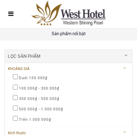
Trang chủ
Sản phẩm nổi bật
Giới thiệu
Tin tức
LỌC SẢN PHẨM
Phòng nghỉ
KHOẢNG GIÁ
Nhà hàng - hội nghị
+
Dưới 100.000₫
Đặt phòng
100.000₫ - 300.000₫
Tuyển dụng
300.000₫ - 500.000₫
Liên hệ
500.000₫ - 1.000.000₫
Trên 1.000.000₫
Kích thước