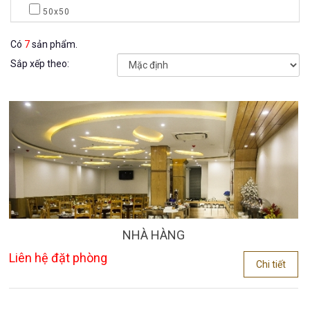
50x50
Tài khoản
Có
7
sản phẩm.
Đăng nhập / Đăng ký
Sắp xếp theo:
Ngôn ngữ:
NHÀ HÀNG
Liên hệ đặt phòng
Chi tiết